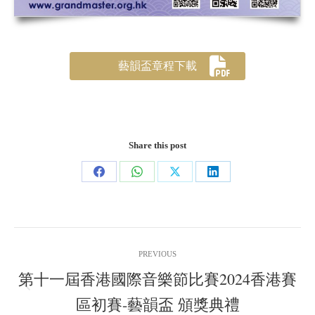
藝韻盃章程下載
Share this post
Share
Share
Share
Share
on
on
on
on
Facebook
WhatsApp
X
LinkedIn
Post
PREVIOUS
navigation
第十一屆香港國際音樂節比賽2024香港賽
Previous
區初賽-藝韻盃 頒獎典禮
post: