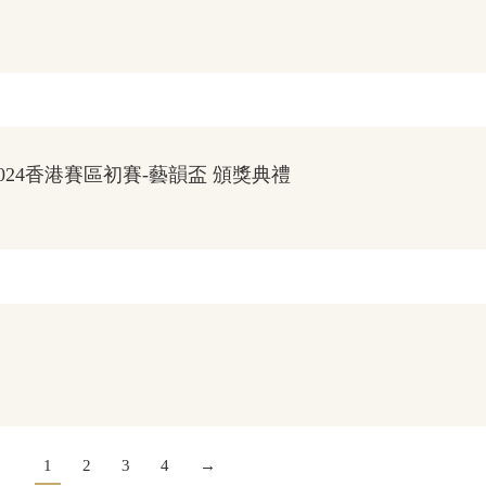
24香港賽區初賽-藝韻盃 頒獎典禮
1
2
3
4
→