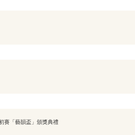
區初賽「藝韻盃」頒獎典禮