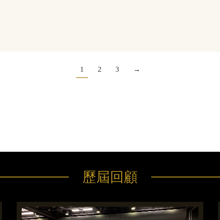
1
2
3
→
歷屆回顧