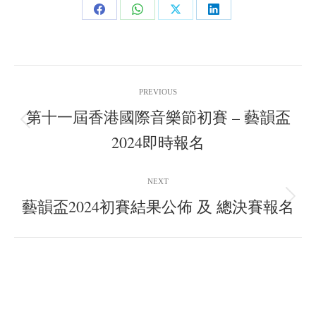
Share
Share
Share
Share
on
on
on
on
Facebook
WhatsApp
X
LinkedIn
Post
PREVIOUS
navigation
第十一屆香港國際音樂節初賽 – 藝韻盃
Previous
2024即時報名
post:
NEXT
藝韻盃2024初賽結果公佈 及 總決賽報名
Next
post: