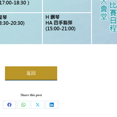
返回
Share this post
Share
Share
Share
Share
on
on
on
on