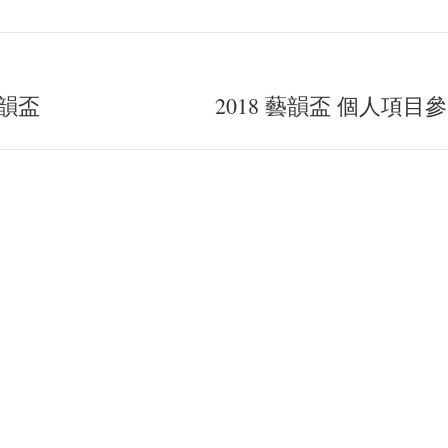
Facebook
WhatsApp
X
LinkedIn
韻盃
2018 藝韻盃 個人項
Next
post: